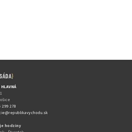
SÁDA
, HLAVNÁ
31
Košice
5 299 278
cie@republikavychodu.sk
je hodziny