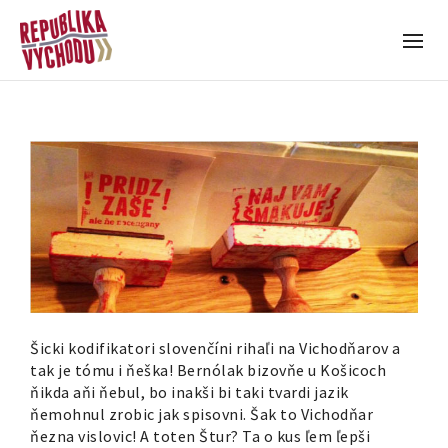
Šicki kodifikatori slovenčíni rihaľi na Vichodňarov a
tak je tómu i ňeška! Bernólak bizovňe u Košicoch
ňikda aňi ňebul, bo inakši bi taki tvardi jazik
ňemohnul zrobic jak spisovni. Šak to Vichodňar
ňezna vislovic! A toten Štur? Ta o kus ľem ľepši