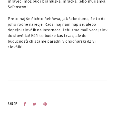
mrávec) mož buc i bramuška, mračka, ľebo murjanka.
Šaľenstvo!
Preto naj še ňichto ňehňeva, jak šebe duma, že to ňe
joho rodne narečje. Radši naj nam napiše, aľebo
dopeľni slovňik na internece, žebi zme maľi vecej slov
do slovňika! Ešči to budze kus trvac, aľe do
buducnosťi chistame paradni vichodňarski dzivi
slovňik!
SHARE