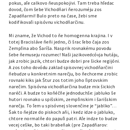
pokus, aľe calkovo ňeuspokojivi. Tam treba hľedac
dovod, čom šebe Vichodňari ňerozuméju zos
Zapadňarmi! Bulo preto na čase, žebi sme
kodifikovaľi spisóvnu vichodňarčinu.
Mi zname, že Vichod to ňe homogenna krajina. I v
totej Bracisláve ňeňi jedno, či šrac ľebo čaja zos
Zempľina abo Šaríša. Nasprik rovnakému povodu
šebe ňemuseju rozumec! Naši jazikovedcóvja hutáju,
jak zrobic jazik, chtori budze dobri pre šicke regijóni.
A zos toho dovódu zaklad spisovnej vichodňarčini
ňebudze u konkretnim narečju, bo ňechceme zrobic
rovnaki kiks jak Štur zos totim joho ľiptovskim
narečim. Spisóvna vichodňarčina budze mix šickich
naréči. A budze to koňéčňe jednoduchše: jabluko še
hutori rovnako u spišskim, zempľinskim i šarišskim
narečju. To ľem u spisóvnej slovenčine je “jablko”…
Šak to ňejdze do piskoch aňi, i kedz idze o jabluko,
chtore normalňe do papuľi patri. Aľe indze to budze
vecej ceške, bo taki brabeňak (pre Zapadňarov: