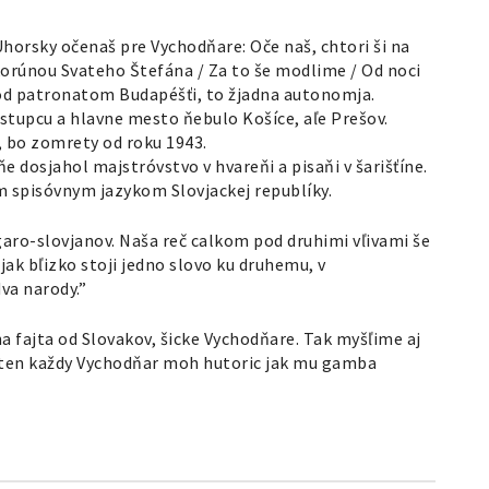
 Uhorsky očenaš pre Vychodňare: Oče naš, chtori ši na
korúnou Svateho Štefána / Za to še modlime / Od noci
pod patronatom Budapéšťi, to žjadna autonomja.
stupcu a hlavne mesto ňebulo Košíce, aľe Prešov.
, bo zomrety od roku 1943.
ňe dosjahol majstróvstvo v hvareňi a pisaňi v šarišťíne.
nym spisóvnym jazykom Slovjackej republíky.
aro-slovjanov. Naša reč calkom pod druhimi vľivami še
 jak bľizko stoji jedno slovo ku druhemu, v
va narody.”
ina fajta od Slovakov, šicke Vychodňare. Tak myšľime aj
oten každy Vychodňar moh hutoric jak mu gamba