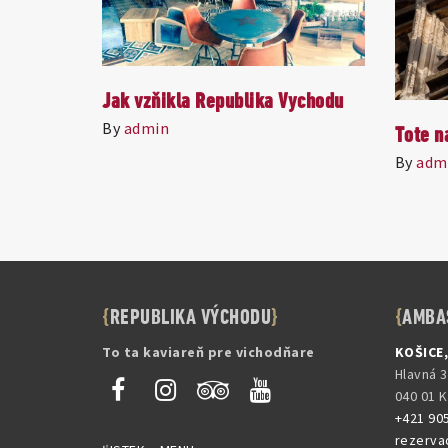
Jak vzňikla Republika Vychodu
By
admin
Tote n
By
adm
REPUBLIKA VÝCHODU
AMBA
To ta kaviareň pre vichodňare
KOŠICE
Hlavná 
040 01 
+421 90
rezerva