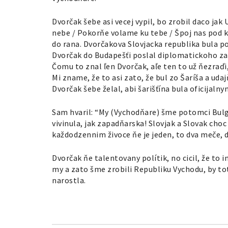
Dvorčak šebe asi vecej vypil, bo zrobil daco jak
nebe / Pokorňe volame ku tebe / Špoj nas pod 
do rana. Dvorčakova Slovjacka republika bula 
Dvorčak do Budapešťi poslal diplomatickoho za
Čomu to znal ľen Dvorčak, aľe ten to už ňezraďi
Mi zname, že to asi zato, že bul zo Šaríša a udaj
Dvorčak šebe želal, abi šarišťína bula oficijal
Sam hvaril: “My (Vychodňare) šme potomci Bulg
vivinula, jak zapadňarska! Slovjak a Slovak choc
každodzennim živoce ňe je jeden, to dva meče, d
Dvorčak ňe talentovany polítik, no cicil, že to 
my a zato šme zrobili Republiku Vychodu, by t
narostla.