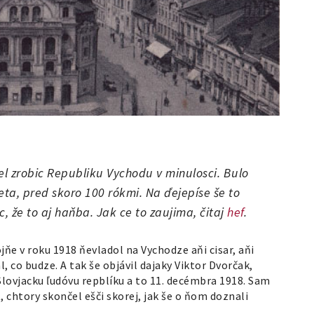
cel zrobic Republiku Vychodu v minulosci. Bulo
ta, pred skoro 100 rókmi. Na ďejepíse še to
c, že to aj haňba. Jak ce to zaujima, čitaj
hef
.
e v roku 1918 ňevladol na Vychodze aňi cisar, aňi
, co budze. A tak še objávil dajaky Viktor Dvorčak,
 Slovjacku ľudóvu repblíku a to 11. decémbra 1918. Sam
, chtory skončel ešči skorej, jak še o ňom doznali