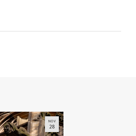
NOV
28