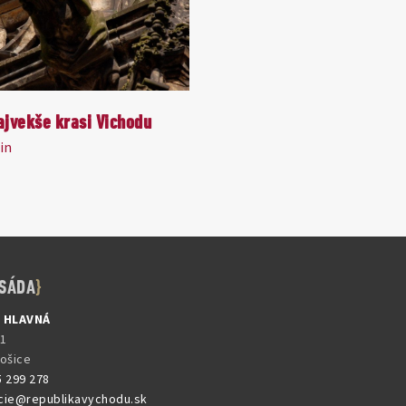
ajvekše krasi Vichodu
in
SÁDA
, HLAVNÁ
31
Košice
5 299 278
cie@republikavychodu.sk