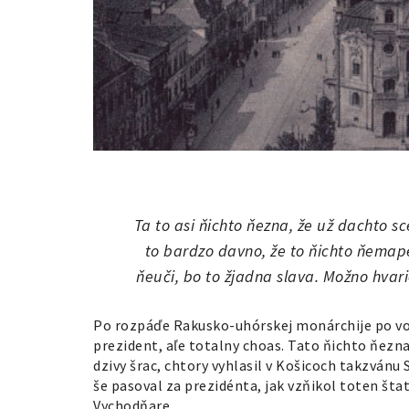
Ta to asi ňichto ňezna, že už dachto s
to bardzo davno, že to ňichto ňemape
ňeuči, bo to žjadna slava. Možno hvari
Po rozpáďe Rakusko-uhórskej monárchije po vojň
prezident, aľe totalny choas. Tato ňichto ňeznal
dzivy šrac, chtory vyhlasil v Košicoch takzvánu
še pasoval za prezidénta, jak vzňikol toten štat
Vychodňare.